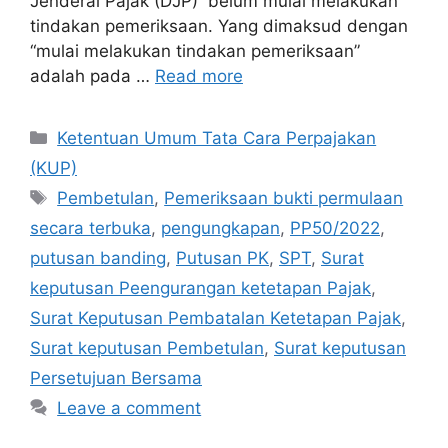
Jenderal Pajak (DJP) belum mulai melakukan
tindakan pemeriksaan. Yang dimaksud dengan
“mulai melakukan tindakan pemeriksaan”
adalah pada …
Read more
Categories
Ketentuan Umum Tata Cara Perpajakan
(KUP)
Tags
Pembetulan
,
Pemeriksaan bukti permulaan
secara terbuka
,
pengungkapan
,
PP50/2022
,
putusan banding
,
Putusan PK
,
SPT
,
Surat
keputusan Peengurangan ketetapan Pajak
,
Surat Keputusan Pembatalan Ketetapan Pajak
,
Surat keputusan Pembetulan
,
Surat keputusan
Persetujuan Bersama
Leave a comment