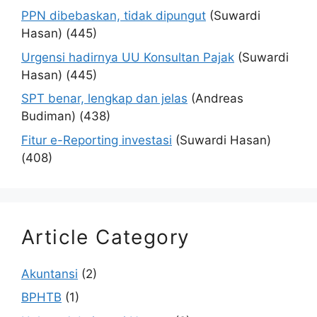
PPN dibebaskan, tidak dipungut
(Suwardi
Hasan)
(445)
Urgensi hadirnya UU Konsultan Pajak
(Suwardi
Hasan)
(445)
SPT benar, lengkap dan jelas
(Andreas
Budiman)
(438)
Fitur e-Reporting investasi
(Suwardi Hasan)
(408)
Article Category
Akuntansi
(2)
BPHTB
(1)