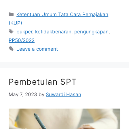
Categories
Ketentuan Umum Tata Cara Perpajakan
(KUP)
Tags
bukper
,
ketidakbenaran
,
pengungkapan
,
PP50/2022
Leave a comment
Pembetulan SPT
May 7, 2023
by
Suwardi Hasan