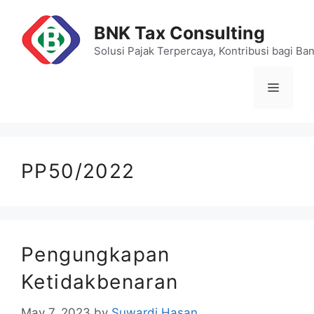
Skip
to
BNK Tax Consulting
content
Solusi Pajak Terpercaya, Kontribusi bagi Ba
Menu
PP50/2022
Pengungkapan
Ketidakbenaran
May 7, 2023
by
Suwardi Hasan