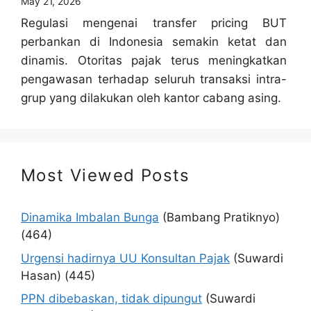
May 21, 2026
Regulasi mengenai transfer pricing BUT
perbankan di Indonesia semakin ketat dan
dinamis. Otoritas pajak terus meningkatkan
pengawasan terhadap seluruh transaksi intra-
grup yang dilakukan oleh kantor cabang asing.
Most Viewed Posts
Dinamika Imbalan Bunga
(Bambang Pratiknyo)
(464)
Urgensi hadirnya UU Konsultan Pajak
(Suwardi
Hasan)
(445)
PPN dibebaskan, tidak dipungut
(Suwardi