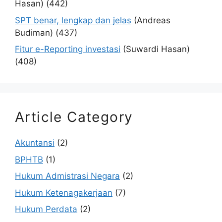
Hasan)
(442)
SPT benar, lengkap dan jelas
(Andreas
Budiman)
(437)
Fitur e-Reporting investasi
(Suwardi Hasan)
(408)
Article Category
Akuntansi
(2)
BPHTB
(1)
Hukum Admistrasi Negara
(2)
Hukum Ketenagakerjaan
(7)
Hukum Perdata
(2)