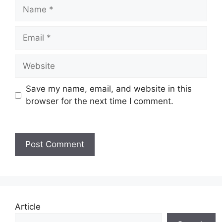
Name
Email
Website
Save my name, email, and website in this
browser for the next time I comment.
Article