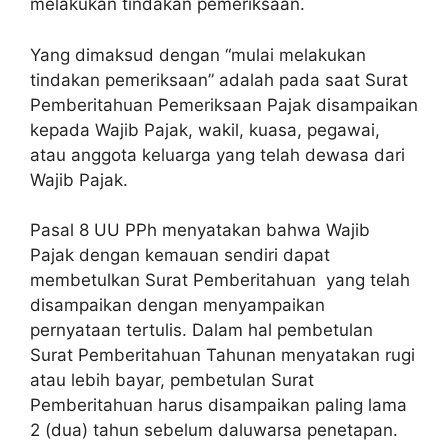
melakukan tindakan pemeriksaan.
Yang dimaksud dengan “mulai melakukan
tindakan pemeriksaan” adalah pada saat Surat
Pemberitahuan Pemeriksaan Pajak disampaikan
kepada Wajib Pajak, wakil, kuasa, pegawai,
atau anggota keluarga yang telah dewasa dari
Wajib Pajak.
Pasal 8 UU PPh menyatakan bahwa Wajib
Pajak dengan kemauan sendiri dapat
membetulkan Surat Pemberitahuan yang telah
disampaikan dengan menyampaikan
pernyataan tertulis. Dalam hal pembetulan
Surat Pemberitahuan Tahunan menyatakan rugi
atau lebih bayar, pembetulan Surat
Pemberitahuan harus disampaikan paling lama
2 (dua) tahun sebelum daluwarsa penetapan.