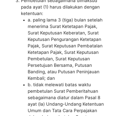
Pembetulan sebagaimana dimaksud
pada ayat (1) harus dilakukan dengan
ketentuan:
a. paling lama 3 (tiga) bulan setelah
menerima Surat Ketetapan Pajak,
Surat Keputusan Keberatan, Surat
Keputusan Pengurangan Ketetapan
Pajak, Surat Keputusan Pembatalan
Ketetapan Pajak, Surat Keputusan
Pembetulan, Surat Keputusan
Persetujuan Bersama, Putusan
Banding, atau Putusan Peninjauan
Kembali; dan
b. tidak melewati batas waktu
pembetulan Surat Pemberitahuan
sebagaimana diatur dalam Pasal 8
ayat (la) Undang-Undang Ketentuan
Umum dan Tata Cara Perpajakan