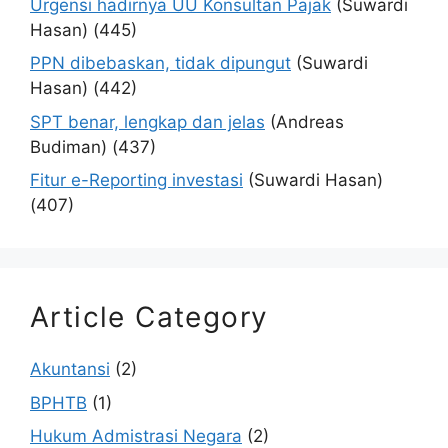
Urgensi hadirnya UU Konsultan Pajak
(Suwardi
Hasan)
(445)
PPN dibebaskan, tidak dipungut
(Suwardi
Hasan)
(442)
SPT benar, lengkap dan jelas
(Andreas
Budiman)
(437)
Fitur e-Reporting investasi
(Suwardi Hasan)
(407)
Article Category
Akuntansi
(2)
BPHTB
(1)
Hukum Admistrasi Negara
(2)