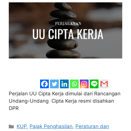
Perjalan UU Cipta Kerja dimulai dari Rancangan
Undang-Undang Cipta Kerja resmi disahkan
DPR
Categories
KUP
,
Pajak Penghasilan
,
Peraturan dan