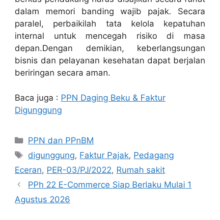
dalam memori banding wajib pajak
.
Secara
paralel, perbaikilah tata kelola kepatuhan
internal untuk mencegah risiko di masa
depan
.
Dengan demikian, keberlangsungan
bisnis dan pelayanan kesehatan dapat berjalan
beriringan secara aman
.
Baca juga :
PPN Daging Beku & Faktur
Digunggung
Categories
PPN dan PPnBM
Tags
digunggung
,
Faktur Pajak
,
Pedagang
Eceran
,
PER-03/PJ/2022
,
Rumah sakit
PPh 22 E-Commerce Siap Berlaku Mulai 1
Agustus 2026