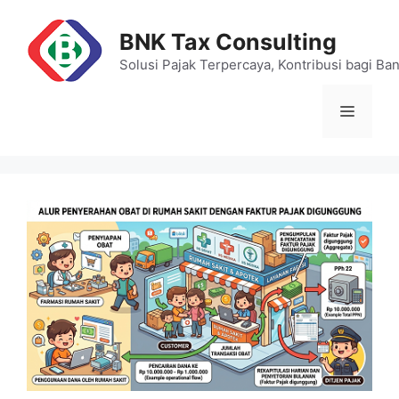
Skip
to
BNK Tax Consulting
content
Solusi Pajak Terpercaya, Kontribusi bagi Ba
Menu