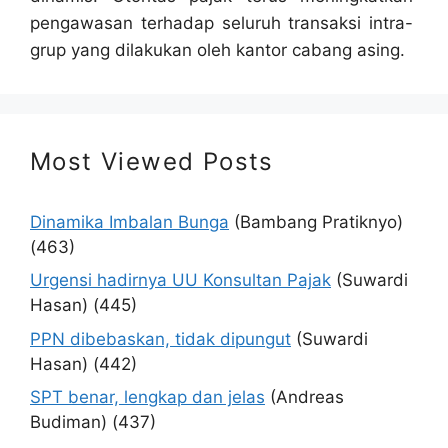
pengawasan terhadap seluruh transaksi intra-
grup yang dilakukan oleh kantor cabang asing.
Most Viewed Posts
Dinamika Imbalan Bunga
(Bambang Pratiknyo)
(463)
Urgensi hadirnya UU Konsultan Pajak
(Suwardi
Hasan)
(445)
PPN dibebaskan, tidak dipungut
(Suwardi
Hasan)
(442)
SPT benar, lengkap dan jelas
(Andreas
Budiman)
(437)