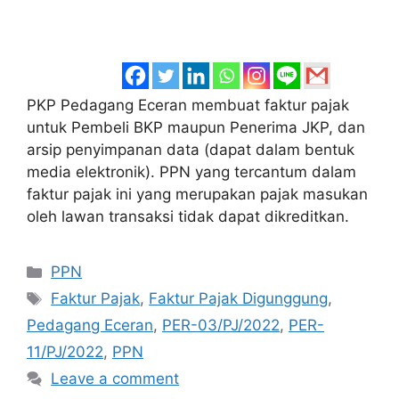
PKP Pedagang Eceran membuat faktur pajak
untuk Pembeli BKP maupun Penerima JKP, dan
arsip penyimpanan data (dapat dalam bentuk
media elektronik). PPN yang tercantum dalam
faktur pajak ini yang merupakan pajak masukan
oleh lawan transaksi tidak dapat dikreditkan.
Categories
PPN
Tags
Faktur Pajak
,
Faktur Pajak Digunggung
,
Pedagang Eceran
,
PER-03/PJ/2022
,
PER-
11/PJ/2022
,
PPN
Leave a comment