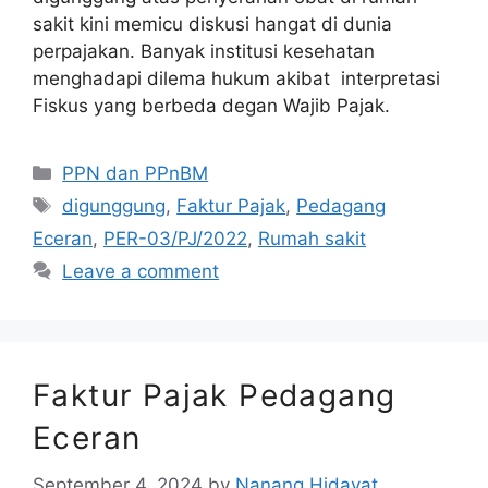
sakit kini memicu diskusi hangat di dunia
perpajakan. Banyak institusi kesehatan
menghadapi dilema hukum akibat interpretasi
Fiskus yang berbeda degan Wajib Pajak.
Categories
PPN dan PPnBM
Tags
digunggung
,
Faktur Pajak
,
Pedagang
Eceran
,
PER-03/PJ/2022
,
Rumah sakit
Leave a comment
Faktur Pajak Pedagang
Eceran
September 4, 2024
by
Nanang Hidayat