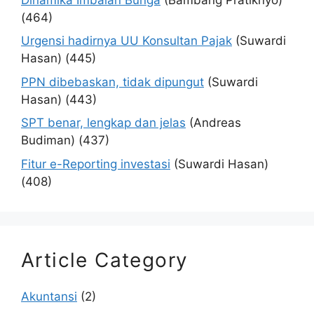
(464)
Urgensi hadirnya UU Konsultan Pajak
(Suwardi
Hasan)
(445)
PPN dibebaskan, tidak dipungut
(Suwardi
Hasan)
(443)
SPT benar, lengkap dan jelas
(Andreas
Budiman)
(437)
Fitur e-Reporting investasi
(Suwardi Hasan)
(408)
Article Category
Akuntansi
(2)