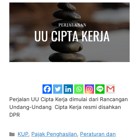
Perjalan UU Cipta Kerja dimulai dari Rancangan
Undang-Undang Cipta Kerja resmi disahkan
DPR
Categories
KUP
,
Pajak Penghasilan
,
Peraturan dan