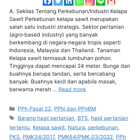
A. Sekilas Tentang Perkebunan/Industri Kelapa
Sawit Perkebunan kelapa sawit merupakan
salah satu industri strategis. Sektor pertanian
(agro‐based industry) yang banyak
berkembang di negara‐negara tropis seperti
Indonesia, Malaysia dan Thailand. Tanaman
Kelapa sawit termasuk tumbuhan pohon.
Tingginya dapat mencapai 24 meter. Bunga dan
buahnya berupa tandan, serta bercabang
banyak. Buahnya kecil dan apabila masak,
berwarna merah …
Read more
Categories
PPh Pasal 22
,
PPN dan PPnBM
Tags
Barang hasil pertanian
,
BTS
,
hasil pertanian
tertentu
,
Kelapa sawit
,
Natura
,
perkebunan
,
PKS
,
PMK34/2017
,
PMK64/PMK.03/2022
,
PPh