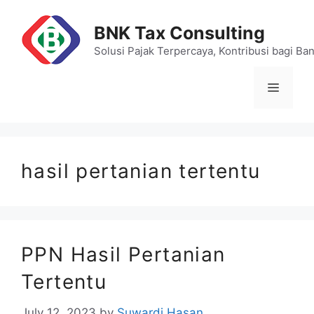
Skip
to
BNK Tax Consulting
content
Solusi Pajak Terpercaya, Kontribusi bagi Ba
Menu
hasil pertanian tertentu
PPN Hasil Pertanian
Tertentu
July 12, 2023
by
Suwardi Hasan