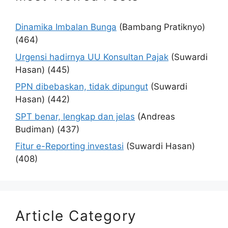
Dinamika Imbalan Bunga
(Bambang Pratiknyo)
(464)
Urgensi hadirnya UU Konsultan Pajak
(Suwardi
Hasan)
(445)
PPN dibebaskan, tidak dipungut
(Suwardi
Hasan)
(442)
SPT benar, lengkap dan jelas
(Andreas
Budiman)
(437)
Fitur e-Reporting investasi
(Suwardi Hasan)
(408)
Article Category