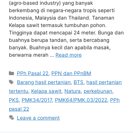
(agro‐based industry) yang banyak
berkembang di negara‐negara tropis seperti
Indonesia, Malaysia dan Thailand. Tanaman
Kelapa sawit termasuk tumbuhan pohon.
Tingginya dapat mencapai 24 meter. Bunga dan
buahnya berupa tandan, serta bercabang
banyak. Buahnya kecil dan apabila masak,
berwarna merah …
Read more
Categories
PPh Pasal 22
,
PPN dan PPnBM
Tags
Barang hasil pertanian
,
BTS
,
hasil pertanian
tertentu
,
Kelapa sawit
,
Natura
,
perkebunan
,
PKS
,
PMK34/2017
,
PMK64/PMK.03/2022
,
PPh
pasal 22
Leave a comment