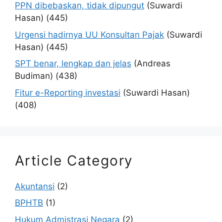
PPN dibebaskan, tidak dipungut
(Suwardi
Hasan)
(445)
Urgensi hadirnya UU Konsultan Pajak
(Suwardi
Hasan)
(445)
SPT benar, lengkap dan jelas
(Andreas
Budiman)
(438)
Fitur e-Reporting investasi
(Suwardi Hasan)
(408)
Article Category
Akuntansi
(2)
BPHTB
(1)
Hukum Admistrasi Negara
(2)