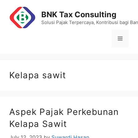
Skip
to
BNK Tax Consulting
content
Solusi Pajak Terpercaya, Kontribusi bagi Ba
Menu
Kelapa sawit
Aspek Pajak Perkebunan
Kelapa Sawit
July 12, 2023
by
Suwardi Hasan