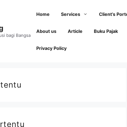
Home
Services
Client’s Port
g
About us
Article
Buku Pajak
usi bagi Bangsa
Privacy Policy
rtentu
rtentu