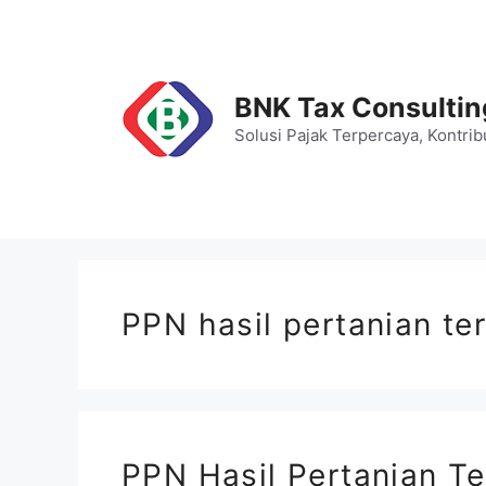
Skip
to
content
BNK Tax Consultin
Solusi Pajak Terpercaya, Kontrib
PPN hasil pertanian te
PPN Hasil Pertanian Te