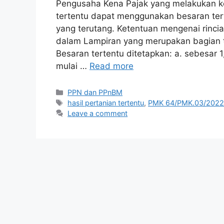
Pengusaha Kena Pajak yang melakukan ke
tertentu dapat menggunakan besaran te
yang terutang. Ketentuan mengenai rincia
dalam Lampiran yang merupakan bagian 
Besaran tertentu ditetapkan: a. sebesar 
mulai …
Read more
Categories
PPN dan PPnBM
Tags
hasil pertanian tertentu
,
PMK 64/PMK.03/202
Leave a comment