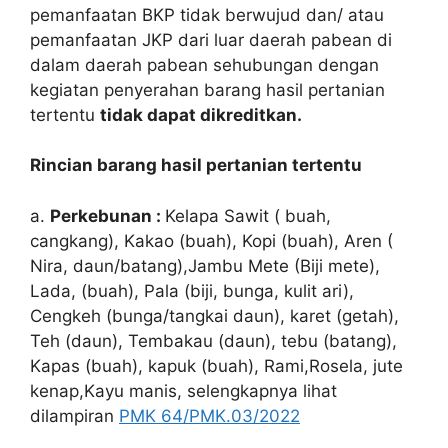
pemanfaatan BKP tidak berwujud dan/ atau
pemanfaatan JKP dari luar daerah pabean di
dalam daerah pabean sehubungan dengan
kegiatan penyerahan barang hasil pertanian
tertentu
tidak dapat dikreditkan.
Rincian barang hasil pertanian tertentu
a.
Perkebunan :
Kelapa Sawit ( buah,
cangkang), Kakao (buah), Kopi (buah), Aren (
Nira, daun/batang),Jambu Mete (Biji mete),
Lada, (buah), Pala (biji, bunga, kulit ari),
Cengkeh (bunga/tangkai daun), karet (getah),
Teh (daun), Tembakau (daun), tebu (batang),
Kapas (buah), kapuk (buah), Rami,Rosela, jute
kenap,Kayu manis, selengkapnya lihat
dilampiran
PMK 64/PMK.03/2022