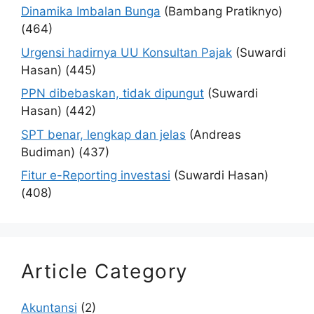
Dinamika Imbalan Bunga
(Bambang Pratiknyo)
(464)
Urgensi hadirnya UU Konsultan Pajak
(Suwardi
Hasan)
(445)
PPN dibebaskan, tidak dipungut
(Suwardi
Hasan)
(442)
SPT benar, lengkap dan jelas
(Andreas
Budiman)
(437)
Fitur e-Reporting investasi
(Suwardi Hasan)
(408)
Article Category
Akuntansi
(2)