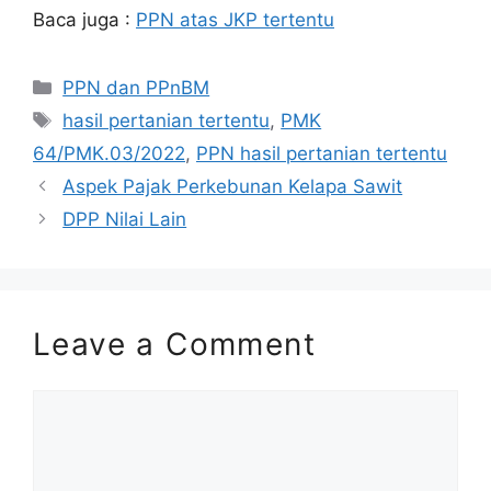
Baca juga :
PPN atas JKP tertentu
Categories
PPN dan PPnBM
Tags
hasil pertanian tertentu
,
PMK
64/PMK.03/2022
,
PPN hasil pertanian tertentu
Aspek Pajak Perkebunan Kelapa Sawit
DPP Nilai Lain
Leave a Comment
Comment