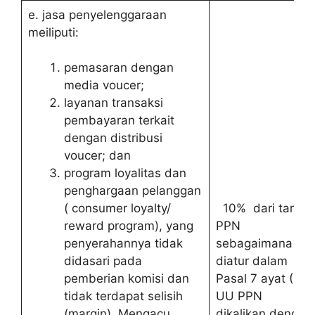
e. jasa penyelenggaraan
meiliputi:
pemasaran dengan
media voucer;
layanan transaksi
pembayaran terkait
dengan distribusi
voucer; dan
program loyalitas dan
penghargaan pelanggan
10% dari tarif
( consumer loyalty/
PPN
reward program), yang
sebagaimana
penyerahannya tidak
diatur dalam
didasari pada
Pasal 7 ayat (1)
pemberian komisi dan
UU PPN
tidak terdapat selisih
dikalikan dengan
(margin). Mengacu