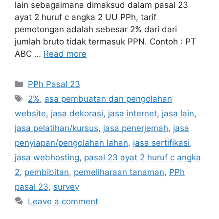
lain sebagaimana dimaksud dalam pasal 23
ayat 2 huruf c angka 2 UU PPh, tarif
pemotongan adalah sebesar 2% dari dari
jumlah bruto tidak termasuk PPN. Contoh : PT
ABC …
Read more
Categories
PPh Pasal 23
Tags
2%
,
asa pembuatan dan pengolahan
website
,
jasa dekorasi
,
jasa internet
,
jasa lain
,
jasa pelatihan/kursus
,
jasa penerjemah
,
jasa
penyiapan/pengolahan lahan
,
jasa sertifikasi
,
jasa webhosting
,
pasal 23 ayat 2 huruf c angka
2
,
pembibitan
,
pemeliharaan tanaman
,
PPh
pasal 23
,
survey
Leave a comment