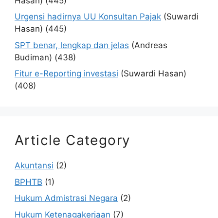
Hasan)
(445)
Urgensi hadirnya UU Konsultan Pajak
(Suwardi
Hasan)
(445)
SPT benar, lengkap dan jelas
(Andreas
Budiman)
(438)
Fitur e-Reporting investasi
(Suwardi Hasan)
(408)
Article Category
Akuntansi
(2)
BPHTB
(1)
Hukum Admistrasi Negara
(2)
Hukum Ketenagakerjaan
(7)