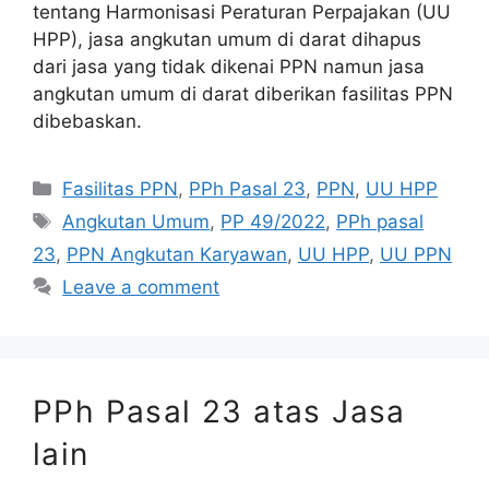
tentang Harmonisasi Peraturan Perpajakan (UU
HPP), jasa angkutan umum di darat dihapus
dari jasa yang tidak dikenai PPN namun jasa
angkutan umum di darat diberikan fasilitas PPN
dibebaskan.
Categories
Fasilitas PPN
,
PPh Pasal 23
,
PPN
,
UU HPP
Tags
Angkutan Umum
,
PP 49/2022
,
PPh pasal
23
,
PPN Angkutan Karyawan
,
UU HPP
,
UU PPN
Leave a comment
PPh Pasal 23 atas Jasa
lain