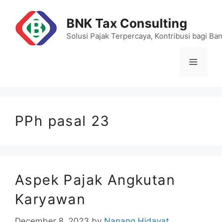
Skip
to
BNK Tax Consulting
content
Solusi Pajak Terpercaya, Kontribusi bagi Ba
Menu
PPh pasal 23
Aspek Pajak Angkutan
Karyawan
December 8, 2023
by
Nanang Hidayat