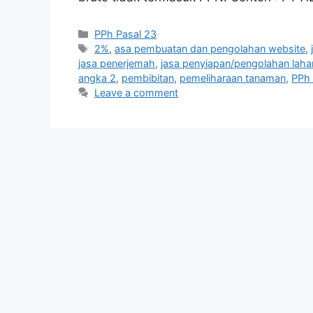
Categories
PPh Pasal 23
Tags
2%
,
asa pembuatan dan pengolahan website
,
jasa penerjemah
,
jasa penyiapan/pengolahan laha
angka 2
,
pembibitan
,
pemeliharaan tanaman
,
PPh 
Leave a comment