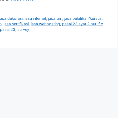
jasa dekorasi
,
jasa internet
,
jasa lain
,
jasa pelatihan/kursus
,
n
,
jasa sertifikasi
,
jasa webhosting
,
pasal 23 ayat 2 huruf c
pasal 23
,
survey