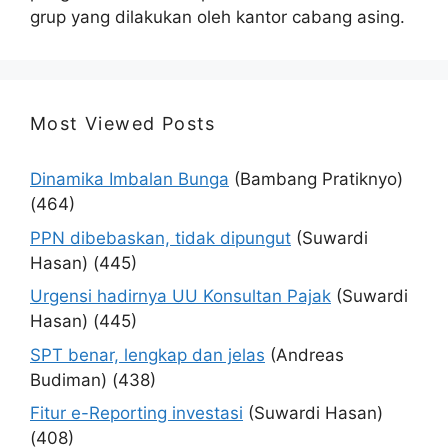
grup yang dilakukan oleh kantor cabang asing.
Most Viewed Posts
Dinamika Imbalan Bunga
(Bambang Pratiknyo)
(464)
PPN dibebaskan, tidak dipungut
(Suwardi
Hasan)
(445)
Urgensi hadirnya UU Konsultan Pajak
(Suwardi
Hasan)
(445)
SPT benar, lengkap dan jelas
(Andreas
Budiman)
(438)
Fitur e-Reporting investasi
(Suwardi Hasan)
(408)