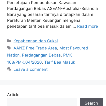
Persetujuan Pembentukan Kawasan
Perdagangan Bebas ASEAN-Australia-Selandia
Baru yang besaran tarifnya ditetapkan dalam
Peraturan Menteri Keuangan mengenai
penetapan tarif bea masuk dalam …
Read more
Categories
Kepabeanan dan Cukai
Tags
AANZ Free Trade Area
,
Most Favoured
Nation
,
Perdagangan Bebas
,
PMK
168/PMK.04/2020
,
Tarif Bea Masuk
Leave a comment
Article
Search