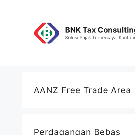
Skip
to
content
BNK Tax Consultin
Solusi Pajak Terpercaya, Kontrib
AANZ Free Trade Area
Perdagangan Bebas