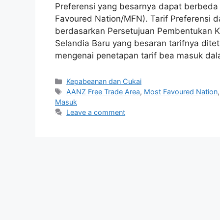
Preferensi yang besarnya dapat berbeda 
Favoured Nation/MFN). Tarif Preferensi d
berdasarkan Persetujuan Pembentukan 
Selandia Baru yang besaran tarifnya dit
mengenai penetapan tarif bea masuk da
Categories
Kepabeanan dan Cukai
Tags
AANZ Free Trade Area
,
Most Favoured Nation
Masuk
Leave a comment