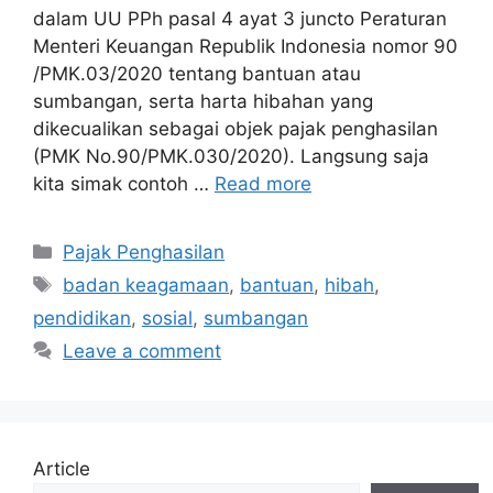
dalam UU PPh pasal 4 ayat 3 juncto Peraturan
Menteri Keuangan Republik Indonesia nomor 90
/PMK.03/2020 tentang bantuan atau
sumbangan, serta harta hibahan yang
dikecualikan sebagai objek pajak penghasilan
(PMK No.90/PMK.030/2020). Langsung saja
kita simak contoh …
Read more
Categories
Pajak Penghasilan
Tags
badan keagamaan
,
bantuan
,
hibah
,
pendidikan
,
sosial
,
sumbangan
Leave a comment
Article