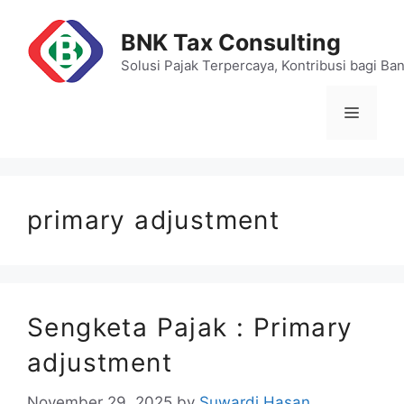
Skip
to
BNK Tax Consulting
content
Solusi Pajak Terpercaya, Kontribusi bagi Ba
Menu
primary adjustment
Sengketa Pajak : Primary
adjustment
November 29, 2025
by
Suwardi Hasan