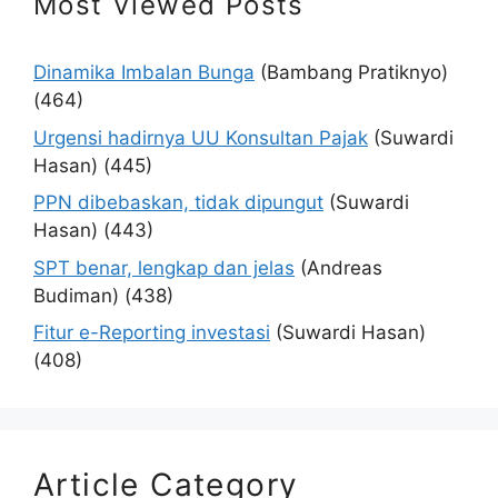
Most Viewed Posts
Dinamika Imbalan Bunga
(Bambang Pratiknyo)
(464)
Urgensi hadirnya UU Konsultan Pajak
(Suwardi
Hasan)
(445)
PPN dibebaskan, tidak dipungut
(Suwardi
Hasan)
(443)
SPT benar, lengkap dan jelas
(Andreas
Budiman)
(438)
Fitur e-Reporting investasi
(Suwardi Hasan)
(408)
Article Category