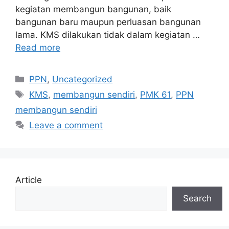
kegiatan membangun bangunan, baik
bangunan baru maupun perluasan bangunan
lama. KMS dilakukan tidak dalam kegiatan …
Read more
Categories
PPN
,
Uncategorized
Tags
KMS
,
membangun sendiri
,
PMK 61
,
PPN
membangun sendiri
Leave a comment
Article
Search