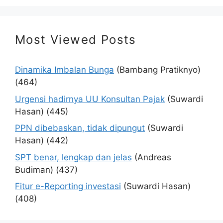
Most Viewed Posts
Dinamika Imbalan Bunga
(Bambang Pratiknyo)
(464)
Urgensi hadirnya UU Konsultan Pajak
(Suwardi
Hasan)
(445)
PPN dibebaskan, tidak dipungut
(Suwardi
Hasan)
(442)
SPT benar, lengkap dan jelas
(Andreas
Budiman)
(437)
Fitur e-Reporting investasi
(Suwardi Hasan)
(408)