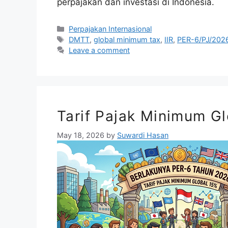
perpajakan dan investasi di Indonesia.
Categories
Perpajakan Internasional
Tags
DMTT
,
global minimum tax
,
IIR
,
PER-6/PJ/202
Leave a comment
Tarif Pajak Minimum G
May 18, 2026
by
Suwardi Hasan