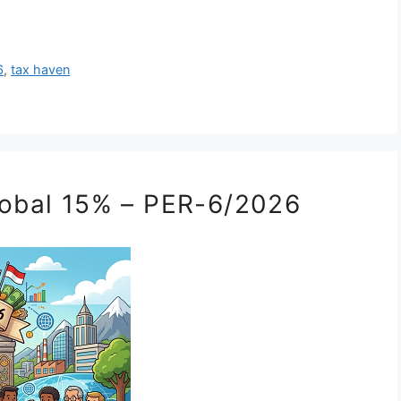
6
,
tax haven
lobal 15% – PER-6/2026