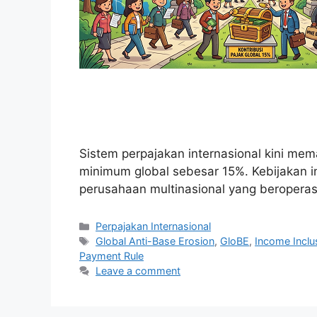
Sistem perpajakan internasional kini mem
minimum global sebesar 15%. Kebijakan i
perusahaan multinasional yang beroperasi
Categories
Perpajakan Internasional
Tags
Global Anti-Base Erosion
,
GloBE
,
Income Inclu
Payment Rule
Leave a comment