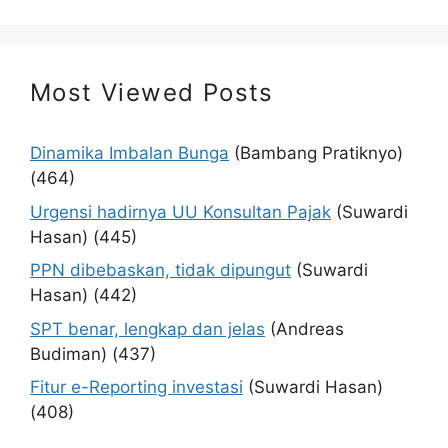
Most Viewed Posts
Dinamika Imbalan Bunga
(Bambang Pratiknyo)
(464)
Urgensi hadirnya UU Konsultan Pajak
(Suwardi
Hasan)
(445)
PPN dibebaskan, tidak dipungut
(Suwardi
Hasan)
(442)
SPT benar, lengkap dan jelas
(Andreas
Budiman)
(437)
Fitur e-Reporting investasi
(Suwardi Hasan)
(408)