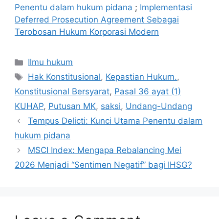
Penentu dalam hukum pidana
;
Implementasi
Deferred Prosecution Agreement Sebagai
Terobosan Hukum Korporasi Modern
Categories
Ilmu hukum
Tags
Hak Konstitusional
,
Kepastian Hukum.
,
Konstitusional Bersyarat
,
Pasal 36 ayat (1)
KUHAP
,
Putusan MK
,
saksi
,
Undang-Undang
Tempus Delicti: Kunci Utama Penentu dalam
hukum pidana
MSCI Index: Mengapa Rebalancing Mei
2026 Menjadi “Sentimen Negatif” bagi IHSG?