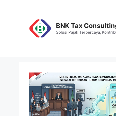
Skip
to
content
BNK Tax Consultin
Solusi Pajak Terpercaya, Kontrib