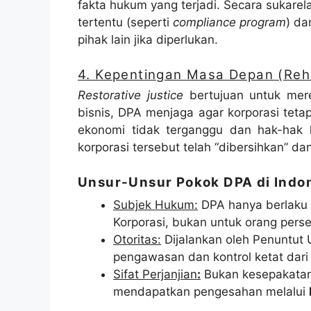
fakta hukum yang terjadi. Secara sukare
tertentu (seperti
compliance program
) da
pihak lain jika diperlukan.
4. Kepentingan Masa Depan (Reha
Restorative justice
bertujuan untuk mere
bisnis, DPA menjaga agar korporasi teta
ekonomi tidak terganggu dan hak-hak 
korporasi tersebut telah “dibersihkan” da
Unsur-Unsur Pokok DPA di Indo
Subjek Hukum:
DPA hanya berlaku u
Korporasi, bukan untuk orang pers
Otoritas:
Dijalankan oleh Penuntut
pengawasan dan kontrol ketat dari
Sifat Perjanjian
:
Bukan kesepakatan 
mendapatkan pengesahan melalui