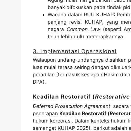
Agung mulai mengeluarkan pedoman 
banyak difokuskan pada tindak pid
Wacana dalam RUU KUHAP:
Pemba
panjang revisi KUHAP, yang meng
negara
Common Law
(seperti Am
telah lebih dulu menerapkannya.
3. Implementasi Operasional
Walaupun undang-undangnya disahkan pa
luas mulai terasa seiring dengan dikelua
peradilan (termasuk kesiapan Hakim dal
DPA).
Keadilan Restoratif (
Restorative
Deferred Prosecution Agreement
secara f
penerapan
Keadilan Restoratif (
Restorat
hukum korporasi. Dalam konteks hukum In
semangat KUHAP 2025), berikut adalah 