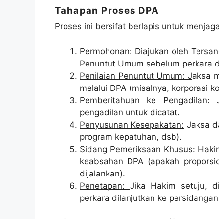
Tahapan Proses DPA
Proses ini bersifat berlapis untuk menjaga
Permohonan:
Diajukan oleh Tersa
Penuntut Umum sebelum perkara di
Penilaian Penuntut Umum: J
aksa m
melalui DPA (misalnya, korporasi k
Pemberitahuan ke Pengadilan: 
pengadilan untuk dicatat.
Penyusunan Kesepakatan:
Jaksa da
program kepatuhan, dsb).
Sidang Pemeriksaan Khusus:
Haki
keabsahan DPA (apakah proporsion
dijalankan).
Penetapan:
Jika Hakim setuju, d
perkara dilanjutkan ke persidangan