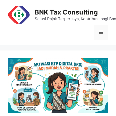
Skip
to
BNK Tax Consulting
content
Solusi Pajak Terpercaya, Kontribusi bagi Ba
Menu