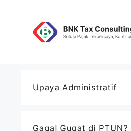
Skip
to
content
BNK Tax Consultin
Solusi Pajak Terpercaya, Kontrib
Upaya Administratif
Gagal Gugat di PTUN? 