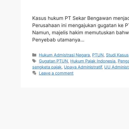
Kasus hukum PT Sekar Bengawan menjadi p
Perusahaan ini mengajukan gugatan ke P
Namun, majelis hakim memutuskan bahwa 
Penyebab utamanya…
Categories
Hukum Admistrasi Negara
,
PTUN
,
Studi Kasus
Tags
Gugatan PTUN
,
Hukum Pajak Indonesia
,
Penga
sengketa pajak
,
Upaya Administratif
,
UU Administ
Leave a comment