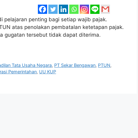
elajaran penting bagi setiap wajib pajak.
TUN atas penolakan pembatalan ketetapan pajak.
gugatan tersebut tidak dapat diterima.
dilan Tata Usaha Negara
,
PT Sekar Bengawan
,
PTUN
,
rasi Pemerintahan
,
UU KUP