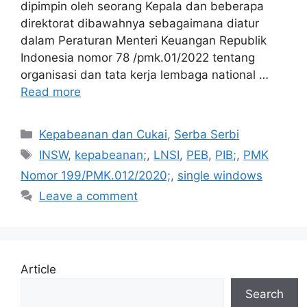
dipimpin oleh seorang Kepala dan beberapa
direktorat dibawahnya sebagaimana diatur
dalam Peraturan Menteri Keuangan Republik
Indonesia nomor 78 /pmk.01/2022 tentang
organisasi dan tata kerja lembaga national …
Read more
Categories
Kepabeanan dan Cukai
,
Serba Serbi
Tags
INSW
,
kepabeanan;
,
LNSI
,
PEB
,
PIB;
,
PMK
Nomor 199/PMK.012/2020;
,
single windows
Leave a comment
Article
Search