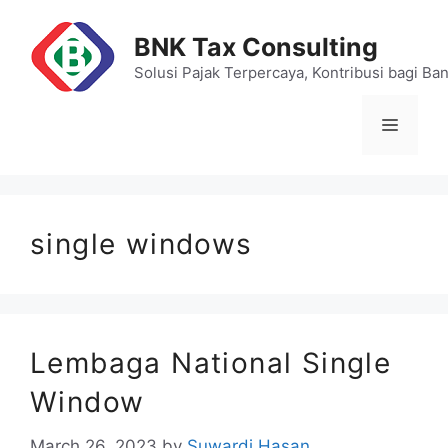
Skip
to
BNK Tax Consulting
content
Solusi Pajak Terpercaya, Kontribusi bagi Ba
Menu
single windows
Lembaga National Single
Window
March 26, 2023
by
Suwardi Hasan