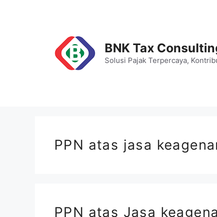
Skip
to
content
BNK Tax Consultin
Solusi Pajak Terpercaya, Kontrib
PPN atas jasa keagena
PPN atas Jasa keagen