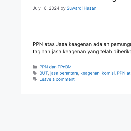
July 16, 2024
by
Suwardi Hasan
PPN atas Jasa keagenan adalah pemungu
tagihan jasa keagenan yang telah diberik
Categories
PPN dan PPnBM
Tags
BUT
,
jasa perantara
,
keagenan
,
komisi
,
PPN at
Leave a comment