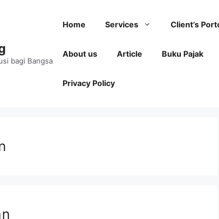
Home
Services
Client’s Port
g
About us
Article
Buku Pajak
usi bagi Bangsa
Privacy Policy
n
an