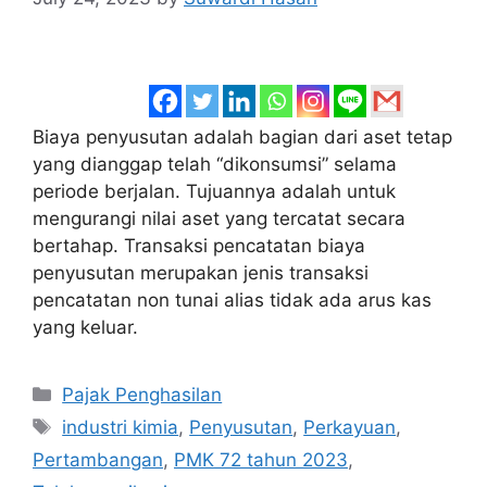
Biaya penyusutan adalah bagian dari aset tetap
yang dianggap telah “dikonsumsi” selama
periode berjalan. Tujuannya adalah untuk
mengurangi nilai aset yang tercatat secara
bertahap. Transaksi pencatatan biaya
penyusutan merupakan jenis transaksi
pencatatan non tunai alias tidak ada arus kas
yang keluar.
Categories
Pajak Penghasilan
Tags
industri kimia
,
Penyusutan
,
Perkayuan
,
Pertambangan
,
PMK 72 tahun 2023
,