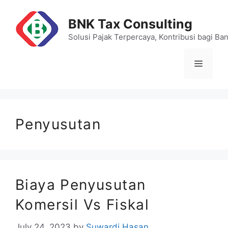
Skip
to
BNK Tax Consulting
content
Solusi Pajak Terpercaya, Kontribusi bagi Ba
Menu
Penyusutan
Biaya Penyusutan
Komersil Vs Fiskal
July 24, 2023
by
Suwardi Hasan