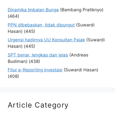
Dinamika Imbalan Bunga
(Bambang Pratiknyo)
(464)
PPN dibebaskan, tidak dipungut
(Suwardi
Hasan)
(445)
Urgensi hadirnya UU Konsultan Pajak
(Suwardi
Hasan)
(445)
SPT benar, lengkap dan jelas
(Andreas
Budiman)
(438)
Fitur e-Reporting investasi
(Suwardi Hasan)
(408)
Article Category