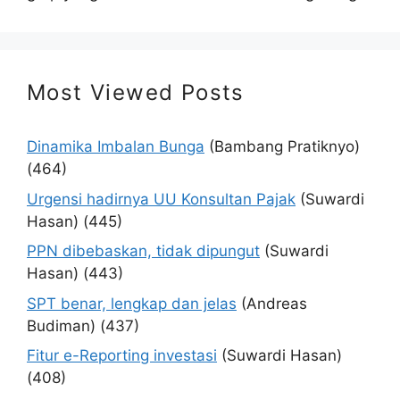
Most Viewed Posts
Dinamika Imbalan Bunga
(Bambang Pratiknyo)
(464)
Urgensi hadirnya UU Konsultan Pajak
(Suwardi
Hasan)
(445)
PPN dibebaskan, tidak dipungut
(Suwardi
Hasan)
(443)
SPT benar, lengkap dan jelas
(Andreas
Budiman)
(437)
Fitur e-Reporting investasi
(Suwardi Hasan)
(408)