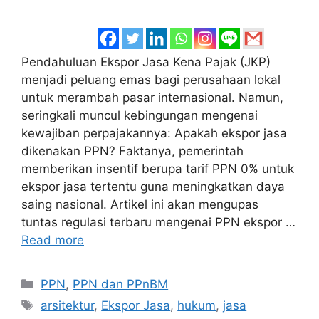
Pendahuluan Ekspor Jasa Kena Pajak (JKP)
menjadi peluang emas bagi perusahaan lokal
untuk merambah pasar internasional. Namun,
seringkali muncul kebingungan mengenai
kewajiban perpajakannya: Apakah ekspor jasa
dikenakan PPN? Faktanya, pemerintah
memberikan insentif berupa tarif PPN 0% untuk
ekspor jasa tertentu guna meningkatkan daya
saing nasional. Artikel ini akan mengupas
tuntas regulasi terbaru mengenai PPN ekspor …
Read more
Categories
PPN
,
PPN dan PPnBM
Tags
arsitektur
,
Ekspor Jasa
,
hukum
,
jasa