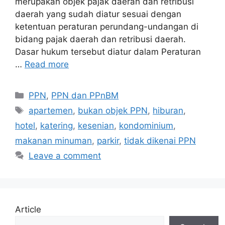
merupakan objek pajak daerah dan retribusi
daerah yang sudah diatur sesuai dengan
ketentuan peraturan perundang-undangan di
bidang pajak daerah dan retribusi daerah.
Dasar hukum tersebut diatur dalam Peraturan
…
Read more
Categories
PPN
,
PPN dan PPnBM
Tags
apartemen
,
bukan objek PPN
,
hiburan
,
hotel
,
katering
,
kesenian
,
kondominium
,
makanan minuman
,
parkir
,
tidak dikenai PPN
Leave a comment
Article