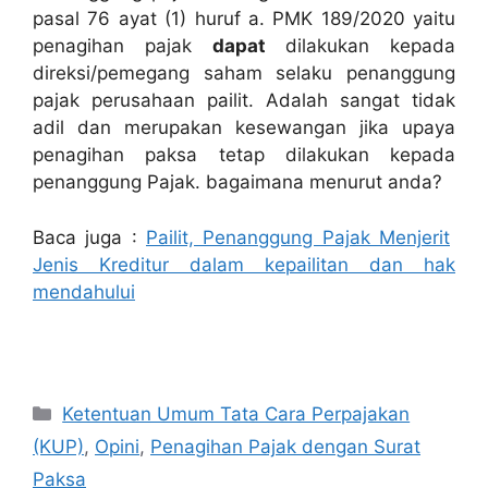
pasal 76 ayat (1) huruf a. PMK 189/2020 yaitu
penagihan pajak
dapat
dilakukan kepada
direksi/pemegang saham selaku penanggung
pajak perusahaan pailit. Adalah sangat tidak
adil dan merupakan kesewangan jika upaya
penagihan paksa tetap dilakukan kepada
penanggung Pajak. bagaimana menurut anda?
Baca juga :
Pailit, Penanggung Pajak Menjerit
Jenis Kreditur dalam kepailitan dan hak
mendahului
Categories
Ketentuan Umum Tata Cara Perpajakan
(KUP)
,
Opini
,
Penagihan Pajak dengan Surat
Paksa