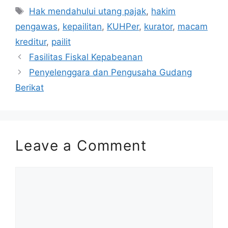
Tags
Hak mendahului utang pajak
,
hakim
pengawas
,
kepailitan
,
KUHPer
,
kurator
,
macam
kreditur
,
pailit
Fasilitas Fiskal Kepabeanan
Penyelenggara dan Pengusaha Gudang
Berikat
Leave a Comment
Comment