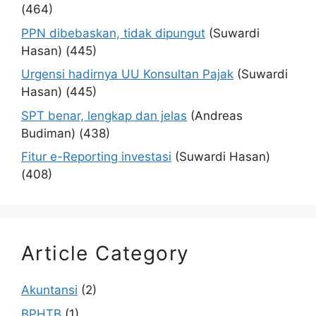
(464)
PPN dibebaskan, tidak dipungut
(Suwardi
Hasan)
(445)
Urgensi hadirnya UU Konsultan Pajak
(Suwardi
Hasan)
(445)
SPT benar, lengkap dan jelas
(Andreas
Budiman)
(438)
Fitur e-Reporting investasi
(Suwardi Hasan)
(408)
Article Category
Akuntansi
(2)
BPHTB
(1)