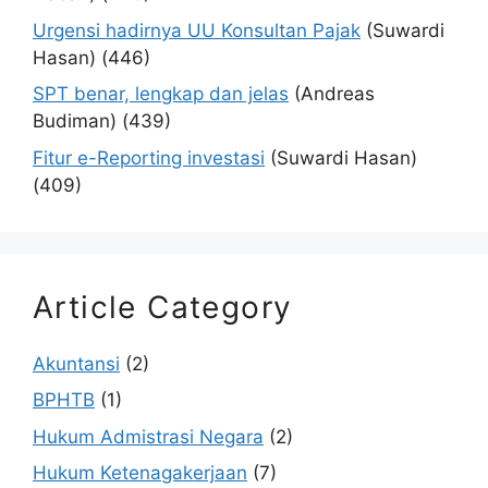
Urgensi hadirnya UU Konsultan Pajak
(Suwardi
Hasan)
(446)
SPT benar, lengkap dan jelas
(Andreas
Budiman)
(439)
Fitur e-Reporting investasi
(Suwardi Hasan)
(409)
Article Category
Akuntansi
(2)
BPHTB
(1)
Hukum Admistrasi Negara
(2)
Hukum Ketenagakerjaan
(7)